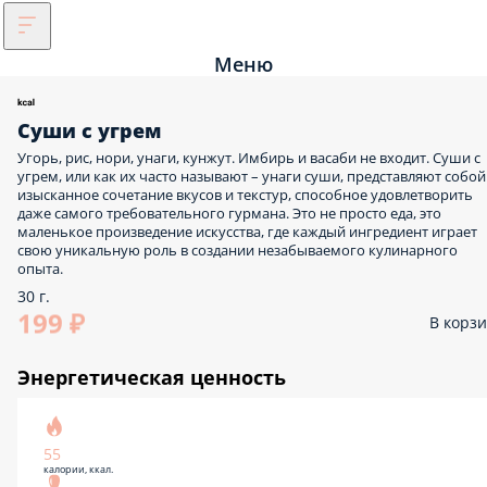
Меню
Суши с угрем
Угорь, рис, нори, унаги, кунжут. Имбирь и васаби не входит. Суши с
угрем, или как их часто называют – унаги суши, представляют собой
изысканное сочетание вкусов и текстур, способное удовлетворить
даже самого требовательного гурмана. Это не просто еда, это
маленькое произведение искусства, где каждый ингредиент играет
свою уникальную роль в создании незабываемого кулинарного
опыта.
30 г.
199 ₽
В корз
Энергетическая ценность
55
калории, ккал.