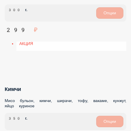
Куриный суп
Куриный бульон, лапша удон, курица, лук зеленый, кунжут
300 г.
Опции
415 ₽
Суп Том Кха
Том Кха, кокосовое молоко, курица, кунжут, лук зеленый,