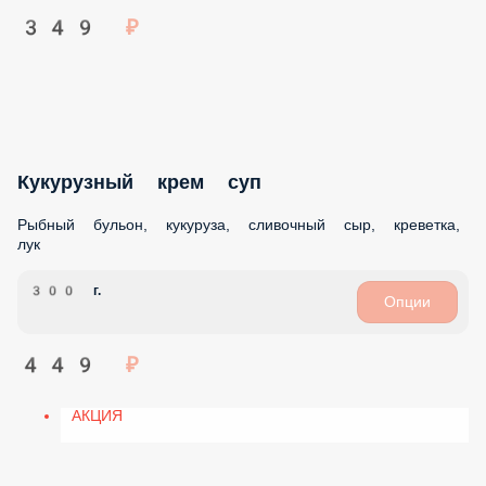
томаты, зеленое масло
360 г.
Опции
589 ₽
АКЦИЯ
Рамен Том Ям
Тигровая креветка, мидии, лапша Удон, кокосовое молоко,
имбирь, красный лук, грибы шиитаке, соус фиш, томат,
лайм, водоросли нори, чеснок, зеленый лук.
400 г.