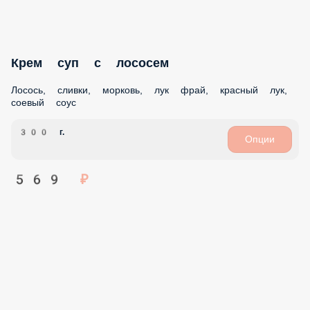
Опции
639 ₽
АКЦИЯ
Мисо суп
Мисо бульон, сыр тофу, вакаме, лук порей
300 г.
Опции
299 ₽